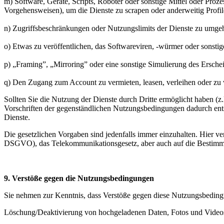
m) Software, Geräte, Scripts, Roboter oder sonstige Mittel oder Pro
Vorgehensweisen), um die Dienste zu scrapen oder anderweitig Profi
n) Zugriffsbeschränkungen oder Nutzungslimits der Dienste zu umgeh
o) Etwas zu veröffentlichen, das Softwareviren, -würmer oder sonstig
p) „Framing”, „Mirroring” oder eine sonstige Simulierung des Ersche
q) Den Zugang zum Account zu vermieten, leasen, verleihen oder zu 
Sollten Sie die Nutzung der Dienste durch Dritte ermöglicht haben (
Vorschriften der gegenständlichen Nutzungsbedingungen dadurch entsta
Dienste.
Die gesetzlichen Vorgaben sind jedenfalls immer einzuhalten. Hier 
DSGVO), das Telekommunikationsgesetz, aber auch auf die Bestimmun
9. Verstöße gegen die Nutzungsbedingungen
Sie nehmen zur Kenntnis, dass Verstöße gegen diese Nutzungsbeding
Löschung/Deaktivierung von hochgeladenen Daten, Fotos und Video