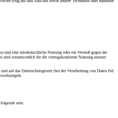
, Browser-Plug-ins und Add-ons sowie andere Techniken oder manuelle
ts) und eine missbräuchliche Nutzung oder ein Verstoß gegen die
in sind verantwortlich für die vertragskonforme Nutzung unserer
und auf das Datenschutzgesetz (bei der Verarbeitung von Daten iSd
ewerbsregeln.
folgende sein: