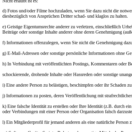
Nicht erlaubt ist es:
d) Fotos und/oder Filme hochzuladen, wenn Sie dazu nicht die notwen
diesbezüglich von Ansprüchen Dritter schad- und klaglos zu halten.
e) Geistige Eigentumsrechte anderer zu verletzen, einschließlich Urh
Beiträge oder sonstige Inhalte anderer ohne deren Genehmigung (auß
f) Informationen offenzulegen, wenn Sie nicht die Genehmigung dazu 
g) E-Mail-Adressen oder sonstige persönliche Informationen ohne Ge
h) In Verbindung mit veröffentlichten Postings, Kommentaren oder Bei
schockierende, drohende Inhalte oder Hassreden oder sonstige unange
i) Eine andere Person zu belästigen, beschimpfen oder ihr Schaden z
j) Informationen zu posten, deren Veröffentlichung mit strafrechtliche
k) Eine falsche Identität zu erstellen oder Ihre Identität (z.B. durch 
oder Verbindungen mit einer Person oder Organisation falsch darzuste
l) Ein Mitgliederprofil für jemand anderen als eine natürliche Person z