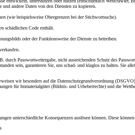
zesse entwickeln, unterstützen oder nutzen (einschließlich Webcrawler
le und andere Daten von den Diensten zu kopieren.
en (wie beispielsweise Obergrenzen bei der Stichwortsuche).
en schädlichen Code enthält.
inungsbilds oder der Funktionsweise der Dienste zu betreiben.
verkaufen.
z.B. durch Passwortweitergabe, nicht ausreichenden Schutz des Passwor
nden sein, garantieren Sie, uns schad- und klaglos zu halten. Sie alle
verweisen wir besonders auf die Datenschutzgrundverordnung (DSGVO) 
gen für Immaterialgüter (Bildnis- und Urheberrechte) und die Wettb
ungen unterschiedliche Konsequenzen auslösen können. Diese können 
s