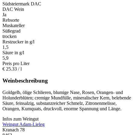
Südsteiermark DAC
DAC Wein
Ja
Rebsorte
Muskateller
Süßegrad
trocken
Restzucker in g/l
1,5
Säure in g/l
5,9
Preis pro Liter
€
25.33
/ l
Weinbeschreibung
Goldgelb, ölige Schlieren, blumige Nase, Rosen, Orangen- und
Holunderblüten; cremige Mundfülle, mineralischer Kern, belebende
Säure, feinsalzig, substanzreicher Schmelz, Zitronenmelisse,
Orangen, Kumquats, druckvoll, enorme Spannung und Länge.
Infos zum Weingut
Weingut Adam-Lieleg
Kranach 78